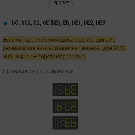
проводки
bC, bC2, b2, 6Е (bE), Eb, bE1, bE2, bE3
Если нет дисплея, то индикаторы каждого из
режимов мигают, а лампочки температуры 95°С,
30°С и 40°С — горят непрерывно.
На экране это выглядит так: