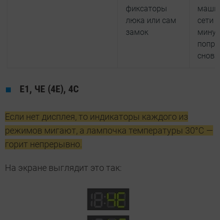
фиксаторы
машин
люка или сам
сети 
замок
минут
попро
снова
Е1, ЧЕ (4Е), 4С
Если нет дисплея, то индикаторы каждого из
режимов мигают, а лампочка температуры 30°С —
горит непрерывно.
На экране выглядит это так: