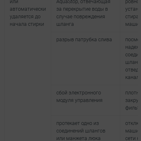
или
AquaStop, отвечающая
ровно
автоматически
за перекрытие воды в
устан
удаляется до
случае повреждения
стира
начала стирки
шланга
маши
разрыв патрубка слива
посмо
надеж
соеди
шланг
отведе
канал
сбой электронного
плотн
модуля управления
закру
фильт
протекает одно из
отклю
соединений шлангов
машин
или манжета люка
сети н