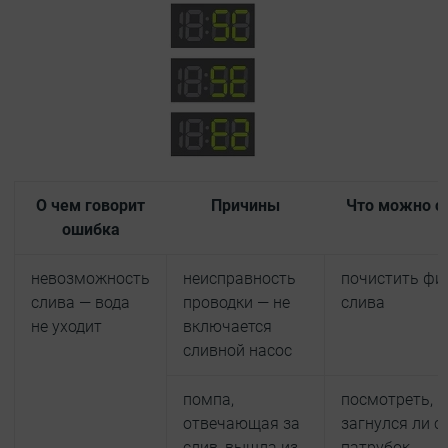
О чем говорит
Причины
Что можно с
ошибка
невозможность
неисправность
почистить фи
слива — вода
проводки — не
слива
не уходит
включается
сливной насос
помпа,
посмотреть, н
отвечающая за
загнулся ли с
слив, вышла из
патрубок,