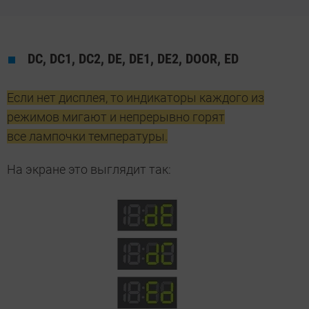
DC, DC1, DC2, DE, DE1, DE2, DOOR, ED
Если нет дисплея, то индикаторы каждого из
режимов мигают и непрерывно горят
все лампочки температуры.
На экране это выглядит так: