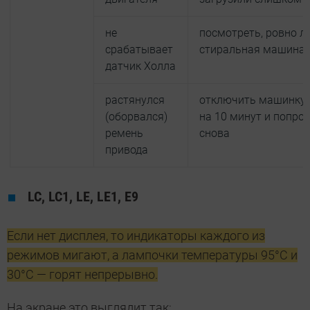
не
посмотреть, ровно л
срабатывает
стиральная машина
датчик Холла
растянулся
отключить машинку 
(оборвался)
на 10 минут и попро
ремень
снова
привода
LC, LC1, LE, LE1, E9
Если нет дисплея, то индикаторы каждого из
режимов мигают, а лампочки температуры 95°С и
30°С — горят непрерывно.
На экране это выглядит так: