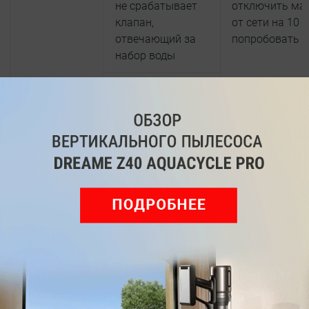
не срабатывает
отключить ма
клапан,
от сети на 10 
отвечающий за
попробовать с
набор воды
перекрутился или
зажался патрубок
на подачу воды
перекрыта вода
или вовсе
отсутствует
водоснабжение
SD (5D), SUd