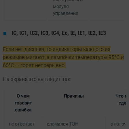
модуля
управления
tC, tC1, tC2, tC3, tC4, Ес, tE, tE1, tE2, tE3
Если нет дисплея, то индикаторы каждого из
режимов мигают, а лампочки температуры 95°С и
60°С — горят непрерывно.
На экране это выглядит так:
О чем
Причины
Что м
говорит
сдел
ошибка
не отвечает
сломался ТЭН
отключ