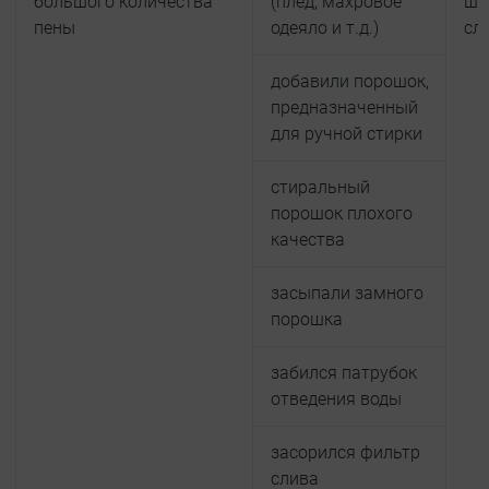
большого количества
(плед, махровое
шл
пены
одеяло и т.д.)
сл
добавили порошок,
предназначенный
для ручной стирки
стиральный
порошок плохого
качества
засыпали замного
порошка
забился патрубок
отведения воды
засорился фильтр
слива