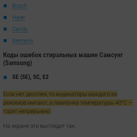
Bosch
Haier
Candy
Siemens
Коды ошибок стиральных машин Самсунг
(Samsung)
SE (5E), 5C, E2
Если нет дисплея, то индикаторы каждого из
режимов мигают, а лампочка температуры 40°С —
горит непрерывно.
На экране это выглядит так: