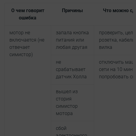
О чем говорит
Причины
Что можно сд
ошибка
мотор не
запала кнопка
проверить, цела
включается (не
питания или
розетка, кабель
отвечает
любая другая
вилка
симистор)
не
отключить маш
срабатывает
сети на 10 мину
датчик Холла
попробовать сн
вышел из
стория
симистор
мотора
сбой
электронного