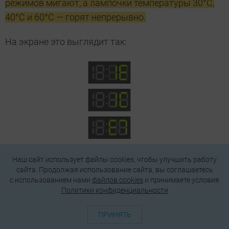
режимов мигают, а лампочки температуры 30°С,
40°С и 60°С — горят непрерывно.
На экране это выглядит так:
Наш сайт использует файлы cookies, чтобы улучшить работу
О чем
Причины
Что можно сде
сайта. Продолжая использование сайта, вы соглашаетесь
говорит
c использованием нами
файлов cookies
и принимаете условия
ошибка
Политики конфиденциальности
не
сбой
заломалась или о
ПРИНЯТЬ
отвечает
электронного
трубочка датчика 