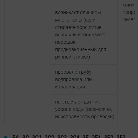
минут
попро
возникает слишком
снова
много пены (если
стираете ворсистые
вещи или используете
порошок,
предназначенный для
ручной стирки)
прорвало трубу
водпровода или
канализации
не отвечает датчик
уровня воды (возможно,
неисправность проводки)
ЕА, ЗС, 3C1, 3C2, 3C3, 3C4, 3Е, 3Е1, 3Е2, 3Е3,