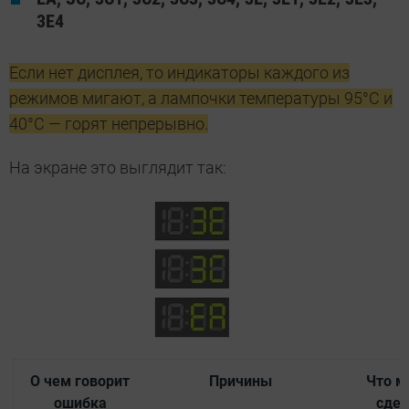
3Е4
Если нет дисплея, то индикаторы каждого из
режимов мигают, а лампочки температуры 95°С и
40°С — горят непрерывно.
На экране это выглядит так:
О чем говорит
Причины
Что м
ошибка
сдел