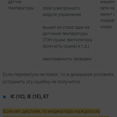
датчик
машинку
температуры
сети на 
сбой электронного
минут и
модуля управления
попробо
снова
вышел из строя один из
датчиков температуры
(ТЭН сушки, вентилятора
(если есть сушка) и т.д.)
неисправность проводки
Если перезапуск не помог, то в домашних условиях
устранить эту ошибку не получится.
IC (1C), IE (1E), E7
Если нет дисплея, то индикаторы каждого из