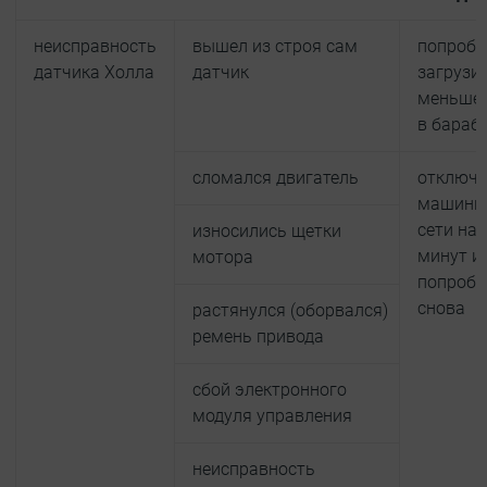
неисправность
вышел из строя сам
попробо
датчика Холла
датчик
загрузи
меньше 
в бараб
сломался двигатель
отключ
машинку
сети на 
износились щетки
минут и
мотора
попробо
снова
растянулся (оборвался)
ремень привода
сбой электронного
модуля управления
неисправность