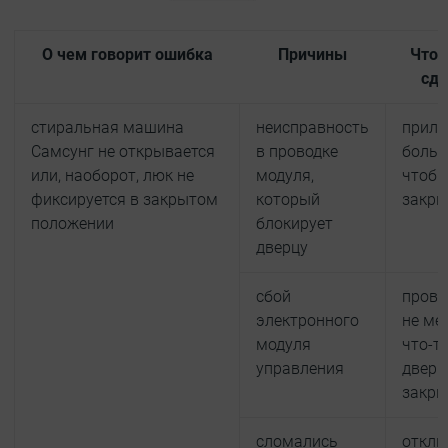
О чем говорит ошибка
Причины
Что 
сде
стиральная машина
неисправность
прил
Самсунг не открывается
в проводке
больш
или, наоборот, люк не
модуля,
чтоб
фиксируется в закрытом
который
закры
положении
блокирует
дверцу
сбой
прове
электронного
не ме
модуля
что-т
управления
дверц
закры
сломались
отклю