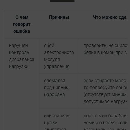
О чем
Причины
Что можно сдел
говорит
ошибка
нарушен
сбой
проверить, не сбилос
контроль
электронного
белье в комок при ст
дисбаланса
модуля
нагрузки
управления
сломался
если стираете мало 
подшипник
то попробуйте добав
барабана
(отсутствует минима
допустимая нагрузка
износились
достать из барабана
щетки
немного белья, если
двигателя
загрузили слишком 