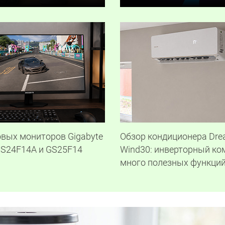
овых мониторов Gigabyte
Обзор кондиционера Dre
GS24F14А и GS25F14
Wind30: инверторный ко
много полезных функци