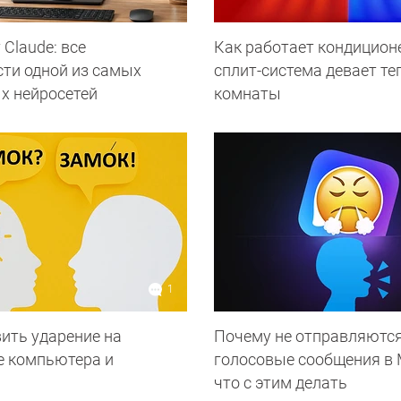
 Сlaude: все
Как работает кондиционе
ти одной из самых
сплит-система девает те
х нейросетей
комнаты
1
ить ударение на
Почему не отправляютс
е компьютера и
голосовые сообщения в 
а
что с этим делать