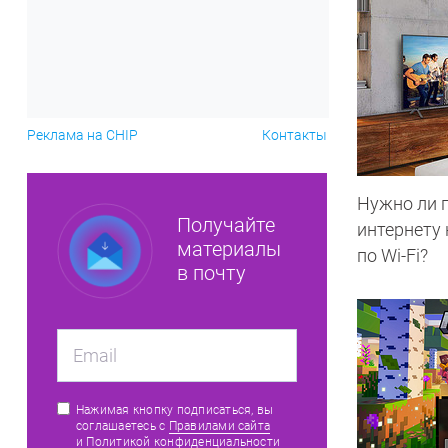
Реклама на CHIP
Контакты
Нужно ли 
Получайте
интернету
материалы
по Wi-Fi?
в почту
Нажимая кнопку подписаться, вы
соглашаетесь с
Правилами сайта
и
Политикой конфиденциальности