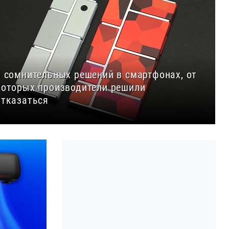
5 сомнительных решений в смартфонах, от
которых производители решили
отказаться