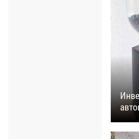
Инве
авто