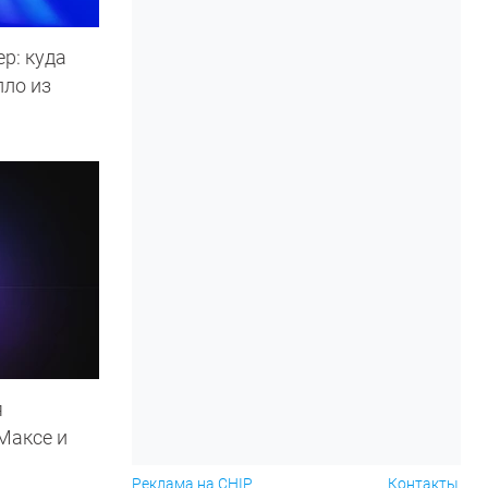
р: куда
пло из
я
Максе и
Реклама на CHIP
Контакты