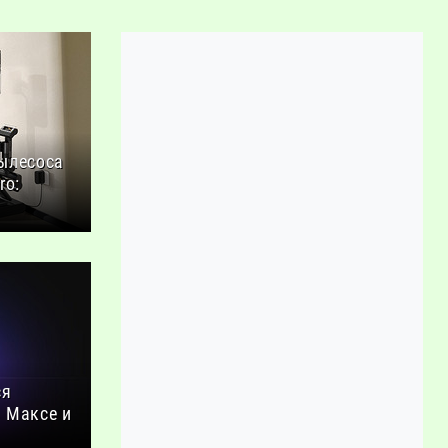
ылесоса
ro:
ся
 Максе и