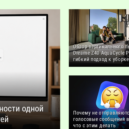
Обзор вертикального п
Dreame Z40 AquaCycle P
гибкий подход к уборке
жности одной
Почему не отправляют
тей
голосовые сообщения в
что с этим делать