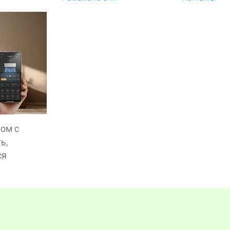
ом с
ь,
ся