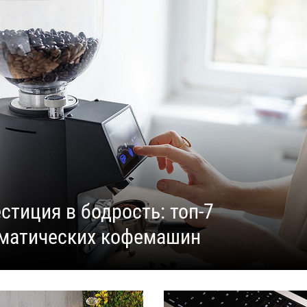
стиция в бодрость: топ-7
матических кофемашин