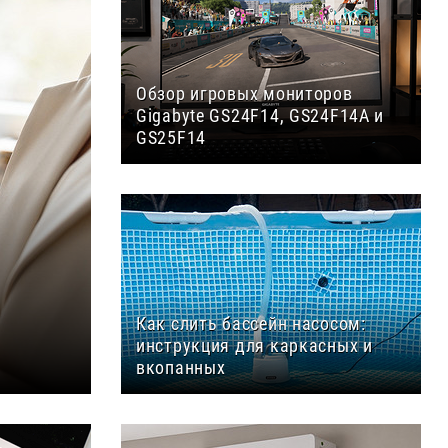
Обзор игровых мониторов
Gigabyte GS24F14, GS24F14А и
GS25F14
Как слить бассейн насосом:
инструкция для каркасных и
вкопанных