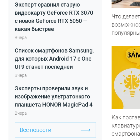
Эксперт сравнил старую
видеокарту GeForce RTX 3070
Что делает
с новой GeForce RTX 5050 —
возможнос
какая быстрее
популярны
Вчера
Список смартфонов Samsung,
для которых Android 17 с One
UI 9 станет последней
Вчера
Эксперты проверили звук и
изображение ультратонкого
планшета HONOR MagicPad 4
Вчера
Как постав
клавиатур
Все новости
смартфон