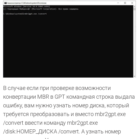
В случае если при проверке возможности
конвертации MBR в GPT командная строка выдала
ошибку, вам нужно узнать номер диска, который
требуется преобразовать и вместо mbr2gpt.exe
/convert ввести команду mbr2gpt.exe
/disk:НОМЕР_ДИСКА /convert. А узнать номер