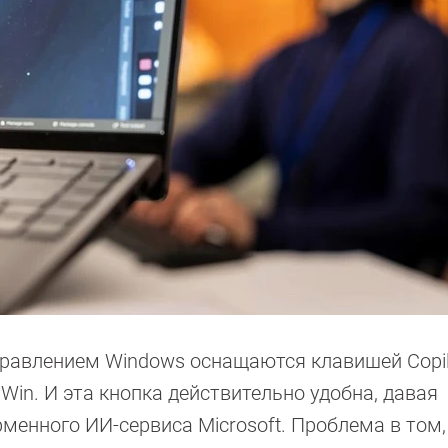
равлением Windows оснащаются клавишей Copil
in. И эта кнопка действительно удобна, давая
енного ИИ-сервиса Microsoft. Проблема в том,