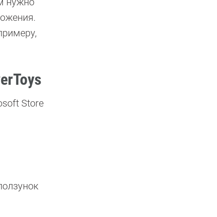
ам нужно
ложения.
примеру,
erToys
soft Store
ползунок