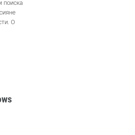
м поиска
ссияне
ти. О
ows