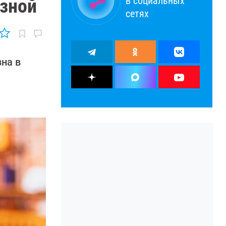
в социальных
езной
сетях
на в