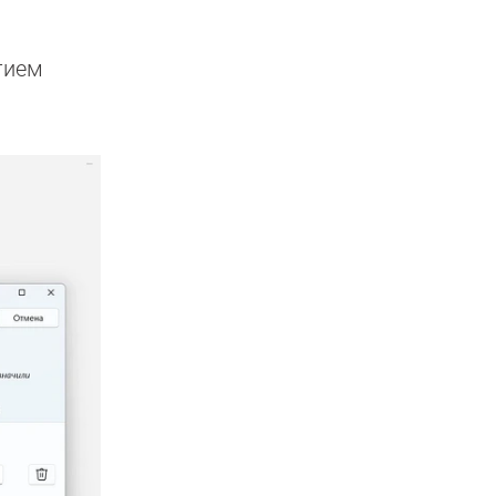
атием