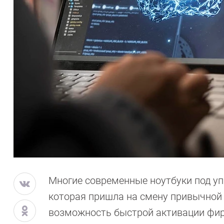
Многие современные ноутбуки под уп
которая пришла на смену привычной W
возможность быстрой активации фирм