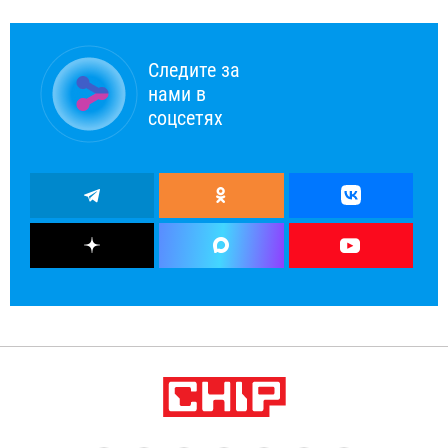
Следите за
нами в
соцсетях