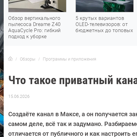
Обзор вертикального
5 крутых вариантов
пылесоса Dreame Z40
OLED-телевизоров: от
AquaCycle Pro: гибкий
бюджетных до топовых
подход к уборке
Обзоры
Программы и приложения
Что такое приватный кана
15.06.2026
Автор:
Алекс
Ивовый
Создаёте канал в Максе, а он получается з
самом деле, всё так и задумано. Разбираемс
отличается от публичного и как настроить ег