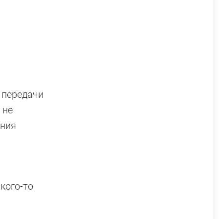
 передачи
 не
ения
 кого-то