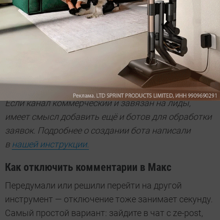
информацию — чек-лист, промокод, ссылку на гайд
— и доступ к ней получат только подписчики.
Получается мягкий способ собрать аудиторию:
человек заходит почитать комментарий, видит
требование подписки, подписывается. По-честному
и без накруток.
Если канал коммерческий и завязан на лиды,
имеет смысл добавить ещё и ботов для обработки
заявок. Подробнее о создании бота написали
в
нашей инструкции.
Как отключить комментарии в Макс
Передумали или решили перейти на другой
инструмент — отключение тоже занимает секунду.
Самый простой вариант: зайдите в чат с ze-post,