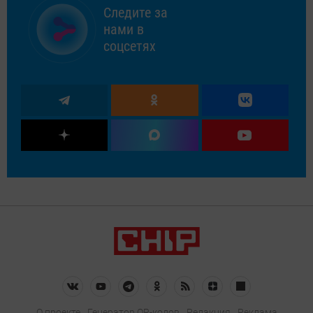
Следите за
нами в
соцсетях
О проекте
Генератор QR-кодов
Редакция
Реклама