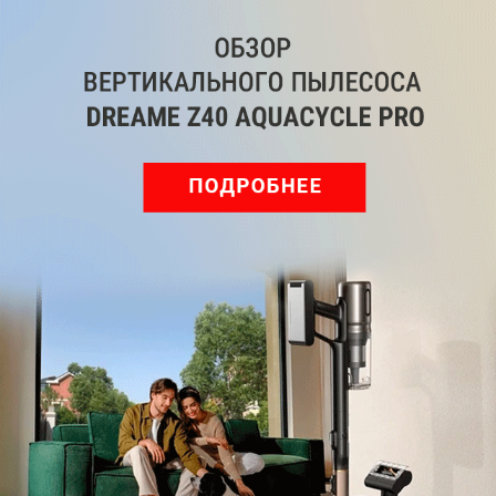
Открытые комментарии — это и плюс, и минус.
Плюс в том, что так у вас будет больше охвата и
активности. Минус — спамеры подтянутся
буквально в течение суток. Чтобы оставить только
живую аудиторию, в настройках бота включите
проверку на подписку. Те, кто не подписан, увидят
предложение присоединиться перед тем как
добавить комментарии в Максе, а только потом
смогут писать в чат канала.
Программы и приложения
Как посмотреть в Макс кто
поставил реакцию
Эта же фишка превращает комментарии в
воронку. Положите в обсуждение полезную