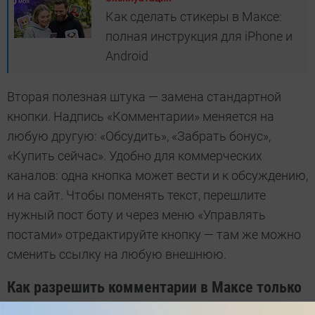
Как сделать стикеры в Максе:
полная инструкция для iPhone и
Android
Вторая полезная штука — замена стандартной
кнопки. Надпись «Комментарии» меняется на
любую другую: «Обсудить», «Забрать бонус»,
«Купить сейчас». Удобно для коммерческих
каналов: одна кнопка может вести и к обсуждению,
и на сайт. Чтобы поменять текст, перешлите
нужный пост боту и через меню «Управлять
постами» отредактируйте кнопку — там же можно
сменить ссылку на любую внешнюю.
Как разрешить комментарии в Максе только
подписчикам