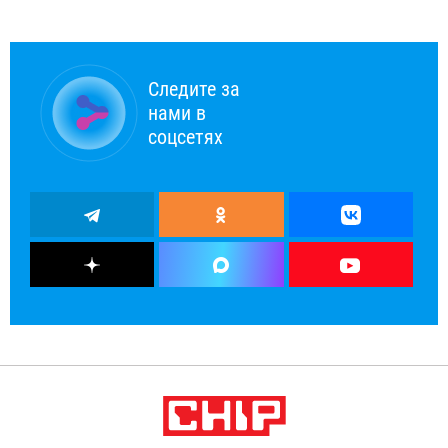
Следите за
нами в
соцсетях