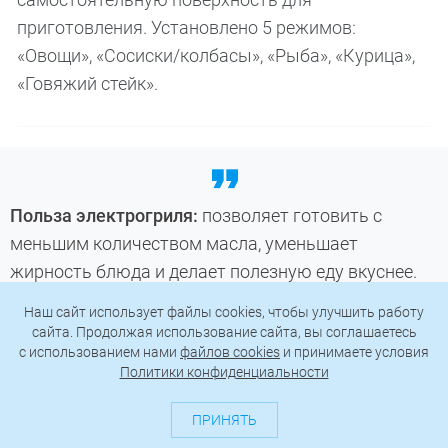
приготовления. Установлено 5 режимов:
«Овощи», «Сосиски/колбасы», «Рыба», «Курица»,
«Говяжий стейк».
Польза электрогриля:
позволяет готовить с
меньшим количеством масла, уменьшает
жирность блюда и делает полезную еду вкуснее.
Наш сайт использует файлы cookies, чтобы улучшить работу
сайта. Продолжая использование сайта, вы соглашаетесь
Рисоварка
c использованием нами
файлов cookies
и принимаете условия
Политики конфиденциальности
Несмотря на название, рисоварка подходит не
только для риса. В ней удобно готовить гречку,
ПРИНЯТЬ
киноа, булгур, кускус, овсянку и другие крупы. Для