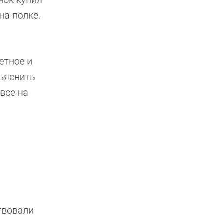
на полке.
етное и
бъяснить
все на
твовали