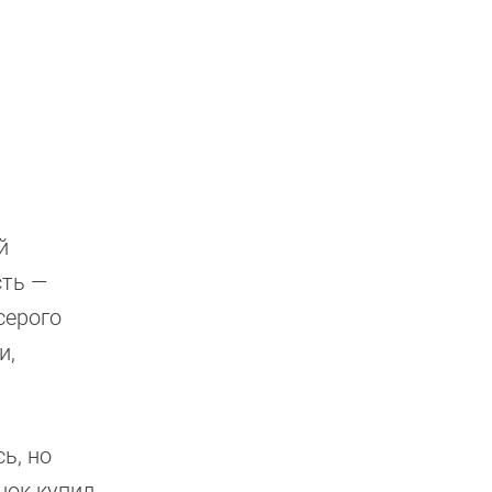
й
сть —
серого
и,
ь, но
нок купил