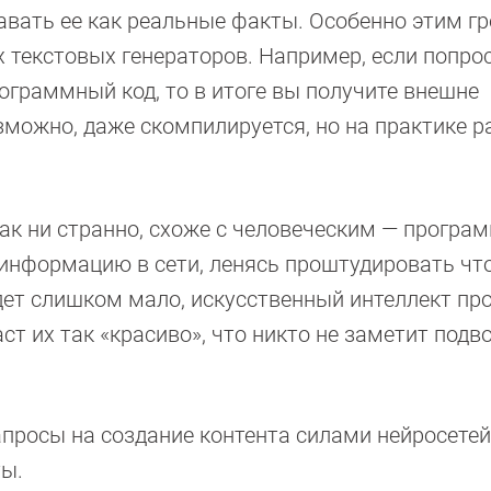
ать ее как реальные факты. Особенно этим гр
х текстовых генераторов. Например, если попро
рограммный код, то в итоге вы получите внешне
зможно, даже скомпилируется, но на практике р
ак ни странно, схоже с человеческим — програ
нформацию в сети, ленясь проштудировать что
дет слишком мало, искусственный интеллект пр
 их так «красиво», что никто не заметит подво
просы на создание контента силами нейросете
ты.