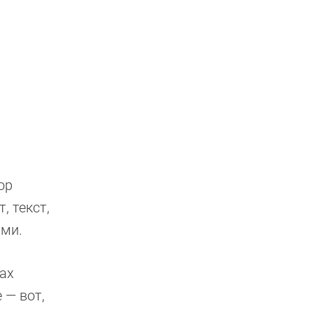
ор
, текст,
ами.
ках
 — вот,