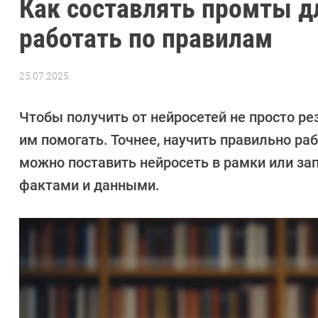
Как составлять промты д
работать по правилам
25.07.2025
Автор:
Алекс
Ивовый
Чтобы получить от нейросетей не просто рез
им помогать. Точнее, научить правильно р
можно поставить нейросеть в рамки или за
фактами и данными.