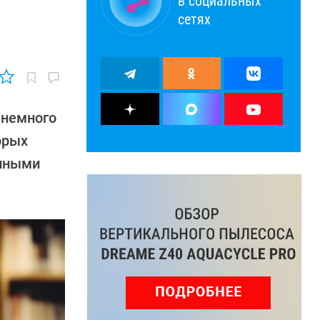
в социальных
сетях
 немного
орых
анными