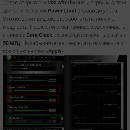
Далее открываем
MSI Afterburner
и первым делом
двигаем ползунок
Power Limit
вправо до упора.
Это позволит видеокарте работать на полную
мощность. После этого мы начинаем увеличивать
значение
Core Clock
. Рекомендуем начать с шага в
50 МГц
. Не забывайте подтверждать изменения с
помощью кнопки «
Apply
».