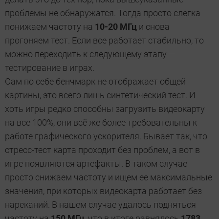
проблемы не обнаружатся. Тогда просто слегка
понижаем частоту на
10-20 МГц
и снова
прогоняем тест. Если все работает стабильно, то
можно переходить к следующему этапу —
тестирование в играх.
Сам по себе бенчмарк не отображает общей
картины, это всего лишь синтетический тест. И
хоть игры редко способны загрузить видеокарту
на все 100%, они всё же более требовательны к
работе графического ускорителя. Бывает так, что
стресс-тест карта проходит без проблем, а вот в
игре появляются артефакты. В таком случае
просто снижаем частоту и ищем ее максимальные
значения, при которых видеокарта работает без
нареканий. В нашем случае удалось подняться
частоту на
150 МГц
, что в итоге равнялось
1783