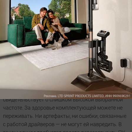
Рекомендуется крутить бублик (народное название
Furmark) минимум 10 минут. Таким образом вы
дадите видеокарте прогреться до максимальных
значений, и график температуры выровняется.
Кроме того, вы проверите графический процессор
на стабильность. Если вы увидите ошибку по типу
«графический драйвер перестал отвечать и был
остановлен», то стресс-тест можно прекращать.
Это говорит о том, что чип не держит выбранную
частоту, и ее требуется понижать. Также на экране
могут появиться артефакты (различные
искажения изображения). Это тоже
свидетельствует о слишком высокой выбранной
частоте. За здоровье комплектующей можете не
переживать. Ни артефакты, ни ошибки, связанные
с работой драйверов — не могут ей навредить. В