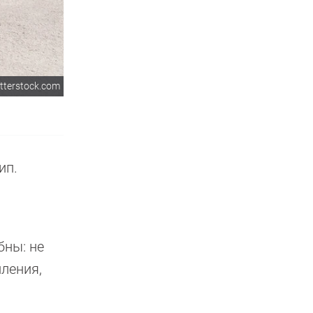
utterstock.com
ип.
бны: не
ления,