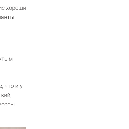
ие хороши
ианты
нутым
, что и у
ткий,
лесосы