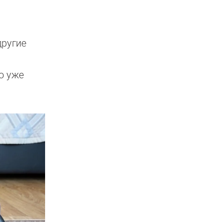
другие
о уже