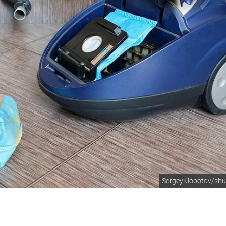
SergeyKlopotov/shu