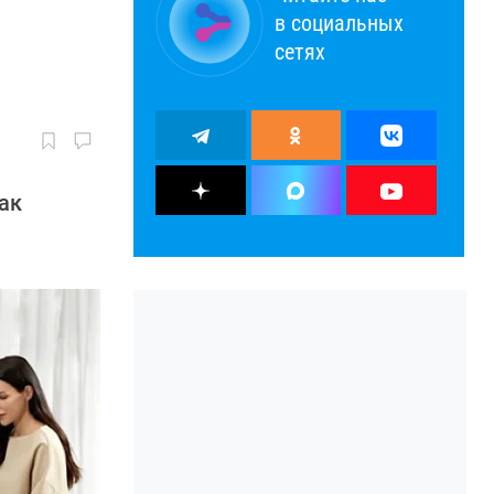
в социальных
сетях
ак