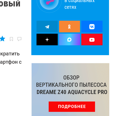
в социальных
новый
сетях
екратить
артфон с