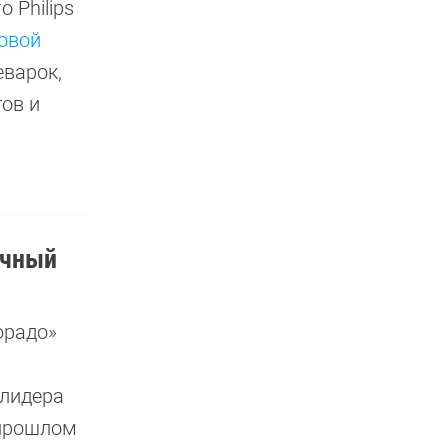
о Philips
овой
еварок,
ов и
очный
орадо»
 лидера
 прошлом