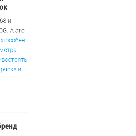
ок
68 и
G. А это
способен
 метра
ивостоять
ряске и
бренд