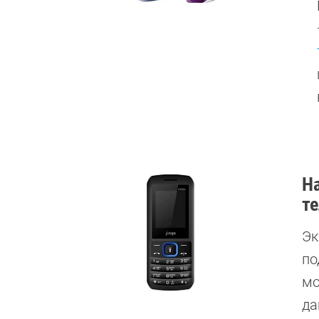
Н
те
Эк
по
мо
да