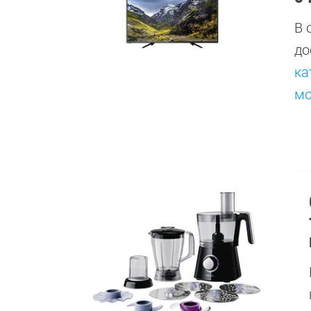
В 
до
ка
мо