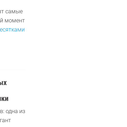
ят самые
ый момент
десятками
ых
ики
: одна из
гант