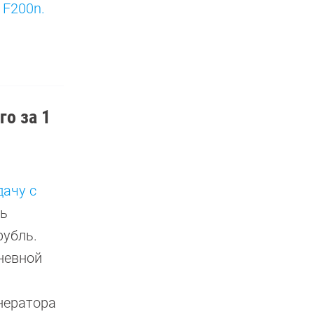
 F200n.
го за 1
дачу с
ть
рубль.
невной
нератора