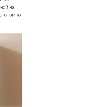
зной на
автономно