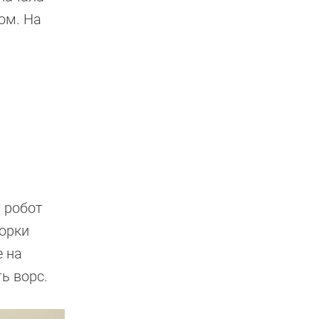
ом. На
 робот
борки
е на
ь ворс.