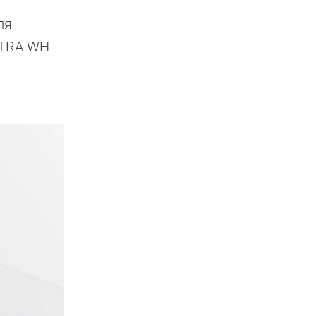
ля
LTRA WH