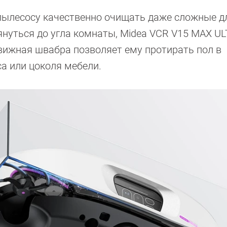
пылесосу качественно очищать даже сложные д
януться до угла комнаты, Midea VCR V15 MAX U
вижная швабра позволяет ему протирать пол в
са или цоколя мебели.