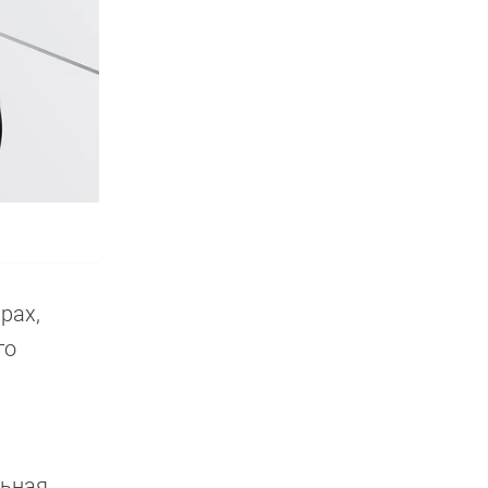
рах,
го
ьная.