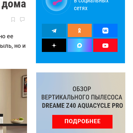
в социальных
 дома
сетях
но ее
ыль, но и