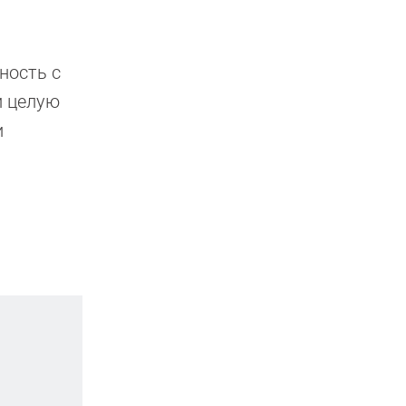
ность с
и целую
и