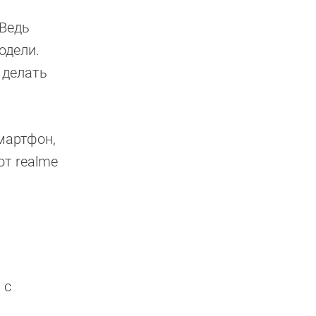
 Ведь
одели.
 делать
мартфон,
от realme
 с