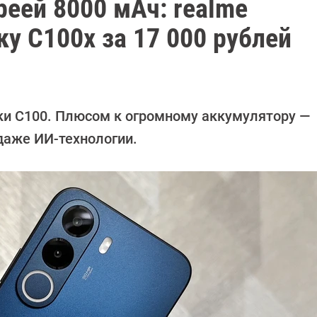
еей 8000 мАч: realme
у С100x за 17 000 рублей
ки C100. Плюсом к огромному аккумулятору —
даже ИИ-технологии.