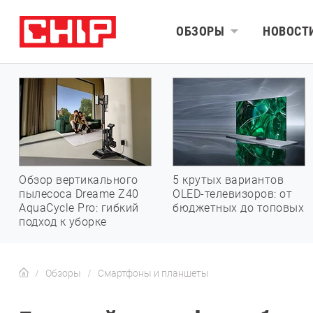
ОБЗОРЫ
НОВОСТ
Обзор вертикального
5 крутых вариантов
пылесоса Dreame Z40
OLED-телевизоров: от
AquaCycle Pro: гибкий
бюджетных до топовых
подход к уборке
Обзоры
Смартфоны и планшеты