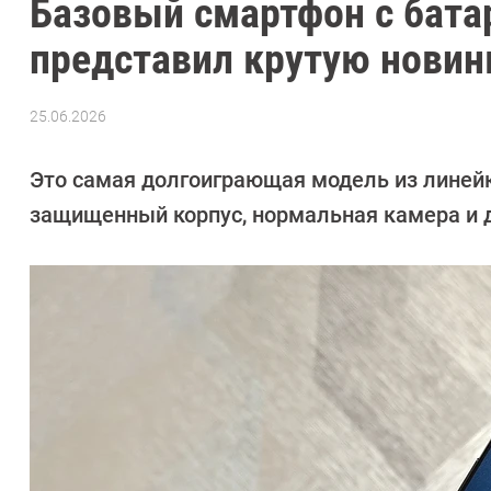
Базовый смартфон с батар
представил крутую новинк
25.06.2026
Автор:
Алексей
Иванов
Это самая долгоиграющая модель из линей
защищенный корпус, нормальная камера и 