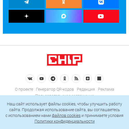
О проекте
Генератор QR-кодов
Редакция
Реклама
Пользовательское соглашение
Политика конфиденциальности
Наш сайт использует файлы cookies, чтобы улучшить работу
сайта. Продолжая использование сайта, вы соглашаетесь
Подписаться на рассылку
c использованием нами
файлов cookies
и принимаете условия
Политики конфиденциальности
© 2026 АО «БКМ», ОГРН 1027739494584, ИНН 7705056238