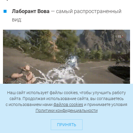
Лаборант
Вова
— самый распространенный
вид:
Наш сайт использует файлы cookies, чтобы улучшить работу
сайта. Продолжая использование сайта, вы соглашаетесь
c использованием нами
файлов cookies
и принимаете условия
Политики конфиденциальности
ПРИНЯТЬ
Быстроногий образец Раф/9
(
Рафик
):