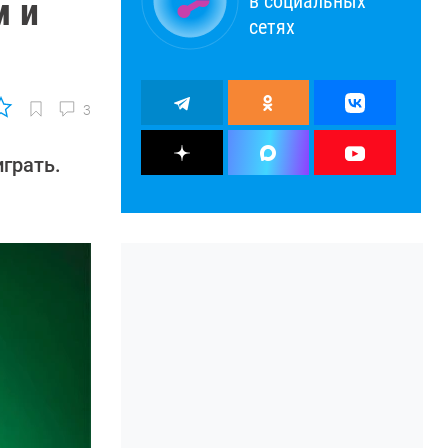
в социальных
м и
сетях
3
грать.