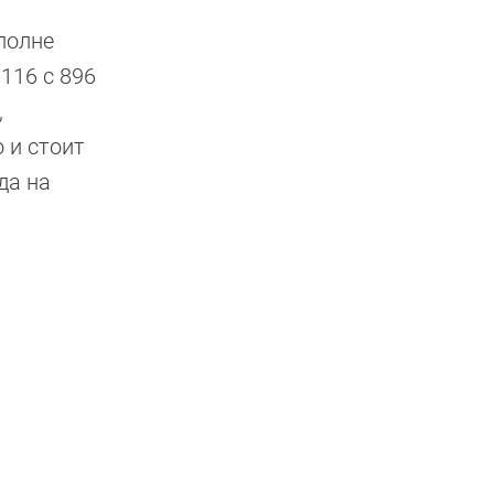
вполне
116 с 896
,
 и стоит
да на