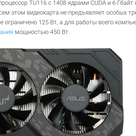
процессор TU116 с 1408 ядрами CUDA и 6 Гбайт
сем этом видеокарта не предъявляет особых т
ие ограничено 125 Вт, а для работы всего компь
тания
мощностью 450 Вт.