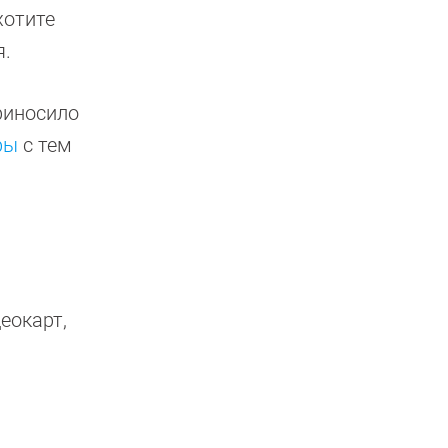
хотите
я.
приносило
ры
с тем
еокарт,