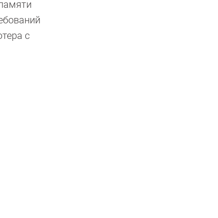
 памяти
ребований
ютера с