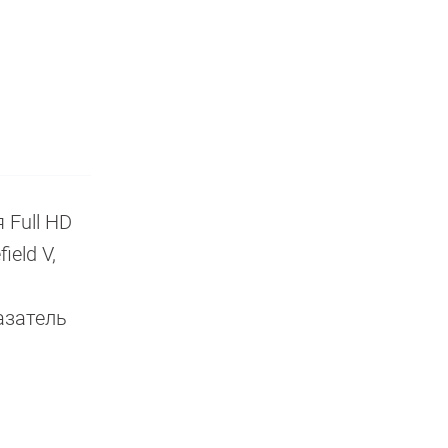
 Full HD
ield V,
азатель