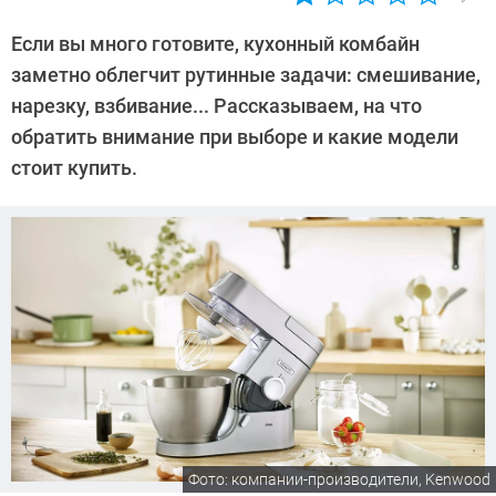
Автор:
Ольга
Если вы много готовите, кухонный комбайн
Дмитриева
заметно облегчит рутинные задачи: смешивание,
нарезку, взбивание... Рассказываем, на что
обратить внимание при выборе и какие модели
стоит купить.
Фото: компании-производители, Kenwood