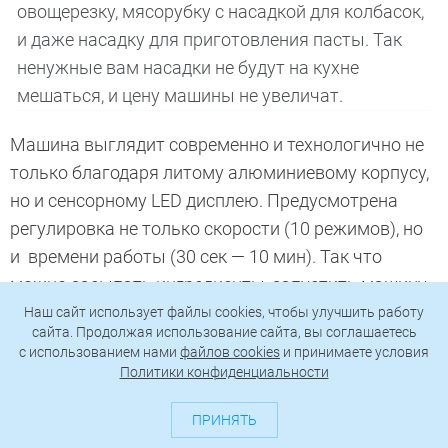
овощерезку, мясорубку с насадкой для колбасок,
и даже насадку для приготовления пасты. Так
ненужные вам насадки не будут на кухне
мешаться, и цену машины не увеличат.
Машина выглядит современно и технологично не
только благодаря литому алюминиевому корпусу,
но и сенсорному LED дисплею. Предусмотрена
регулировка не только скорости (10 режимов), но
и времени работы (30 сек — 10 мин). Так что
можно засыпать ингредиенты, запустить машину,
выставить таймер и спокойно заниматься
Наш сайт использует файлы cookies, чтобы улучшить работу
сайта. Продолжая использование сайта, вы соглашаетесь
другими делами.
c использованием нами
файлов cookies
и принимаете условия
Политики конфиденциальности
Читайте также:
ПРИНЯТЬ