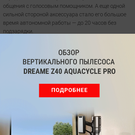
общения с голосовым помощником. А еще одной
сильной стороной аксессуара стало его большое
время автономной работы — до 20 часов без
подзарядки.
Лучшие накладные наушники
Накладные наушники традиционно выделяются
отличным качеством звука и большим временем
автономной работы. При этом они легче и
компактнее полноразмерных моделей и отлично
подходят как для дома, так и улицы.
JBL Tune 660NC
Недорогие, но качественные накладные наушники
JBL Tune 660NC используют амбушюры с