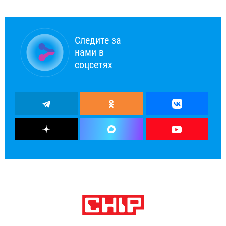
Следите за
нами в
соцсетях