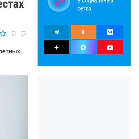
в социальных
естах
сетях
кретных