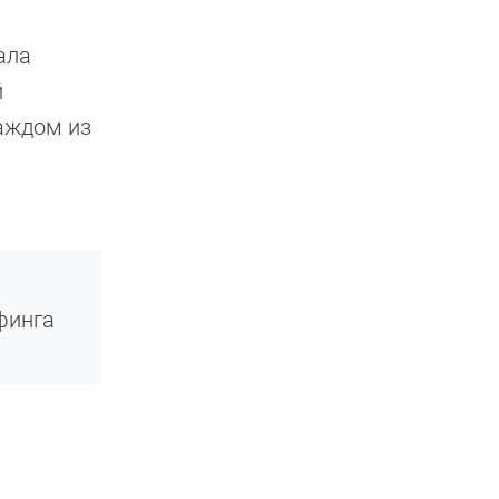
ала
й
каждом из
финга