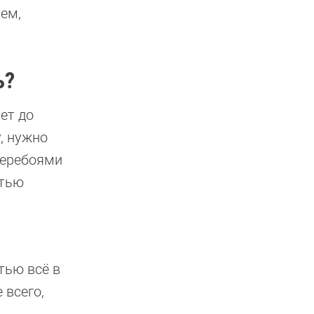
ем,
ь?
ет до
, нужно
перебоями
стью
тью всё в
 всего,