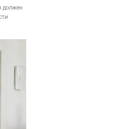
р должен
сти