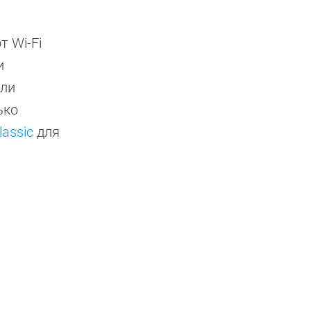
т Wi-Fi
и
или
ько
lassic
для