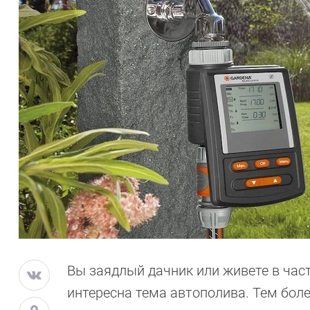
Вы заядлый дачник или живете в час
интересна тема автополива. Тем боле