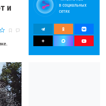
в социальных
т и
сетях
ике.