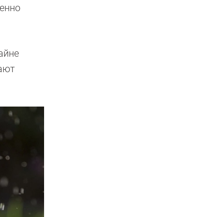
енно
айне
ают