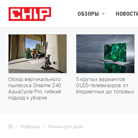
ОБЗОРЫ
НОВОСТ
Обзор вертикального
5 крутых вариантов
пылесоса Dreame Z40
OLED-телевизоров: от
AquaCycle Pro: гибкий
бюджетных до топовых
подход к уборке
Подборки
Техника для дома