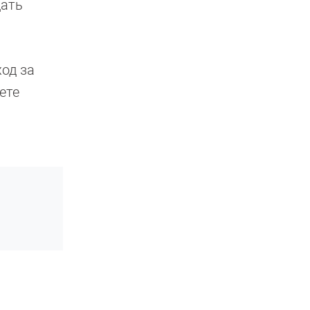
дать
ход за
ете