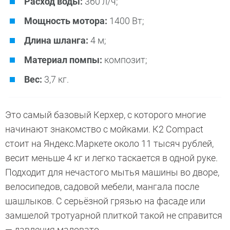
Расход воды:
360 л/ч;
Мощность мотора:
1400 Вт;
Длина шланга:
4 м;
Материал помпы:
композит;
Вес:
3,7 кг.
Это самый базовый Керхер, с которого многие
начинают знакомство с мойками. К2 Compact
стоит на Яндекс.Маркете около 11 тысяч рублей,
весит меньше 4 кг и легко таскается в одной руке.
Подходит для нечастого мытья машины во дворе,
велосипедов, садовой мебели, мангала после
шашлыков. С серьёзной грязью на фасаде или
замшелой тротуарной плиткой такой не справится
— давления маловато.