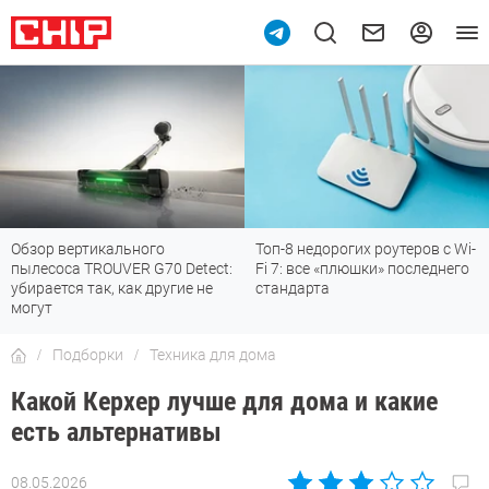
Обзор вертикального
Топ-8 недорогих роутеров с Wi-
пылесоса TROUVER G70 Detect:
Fi 7: все «плюшки» последнего
убирается так, как другие не
стандарта
могут
Подборки
Техника для дома
Какой Керхер лучше для дома и какие
есть альтернативы
08.05.2026