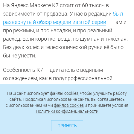
На Яндекс.Маркете К7 стоит от 60 тысяч в
зависимости от продавца. У нас в редакции
был
развёрнутый обзор модели из этой серии
— там и
про режимы, и про насадки, и про реальный
расход. Если коротко: вещь, но шумная и тяжёлая.
Без двух колёс и телескопической ручки её было
бы не унести.
Особенность К7 — двигатель с водяным
охлаждением, как в полупрофессиональной
технике. Не перегревается даже при долгой работе,
Наш сайт использует файлы cookies, чтобы улучшить работу
скажем, когда чистишь забор по периметру
сайта. Продолжая использование сайта, вы соглашаетесь
участка. Шланг 10 метров и армированный — не
c использованием нами
файлов cookies
и принимаете условия
лопается на морозе и не перекручивается.
Политики конфиденциальности
ПРИНЯТЬ