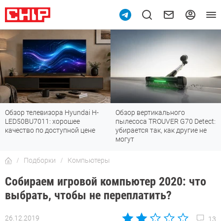
Обзор вертикального
Топ-8 недорогих роутеров с Wi-
пылесоса TROUVER G70 Detect:
Fi 7: все «плюшки» последнего
убирается так, как другие не
стандарта
могут
Подборки
Компьютеры
Собираем игровой компьютер 2020: что
выбрать, чтобы не переплатить?
26.12.2019
13