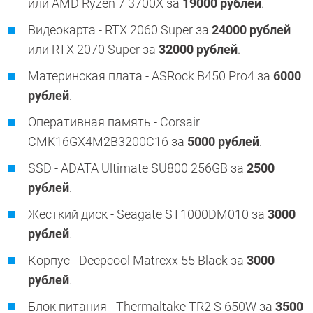
или AMD Ryzen 7 3700X за
19000 рублей
.
Видеокарта - RTX 2060 Super за
24000 рублей
или RTX 2070 Super за
32000 рублей
.
Материнская плата - ASRock B450 Pro4 за
6000
рублей
.
Оперативная память - Corsair
CMK16GX4M2B3200C16 за
5000 рублей
.
SSD - ADATA Ultimate SU800 256GB за
2500
рублей
.
Жесткий диск - Seagate ST1000DM010 за
3000
рублей
.
Корпус - Deepcool Matrexx 55 Black за
3000
рублей
.
Блок питания - Thermaltake TR2 S 650W за
3500