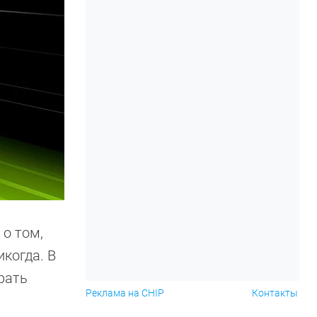
 о том,
икогда. В
рать
Реклама на CHIP
Контакты