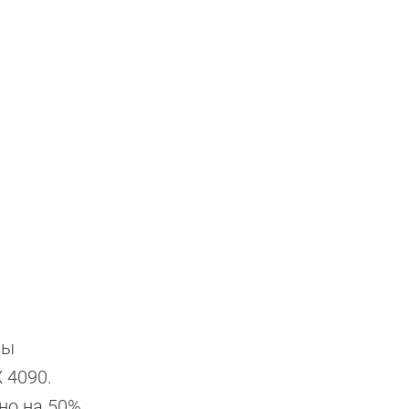
вы
 4090.
но на 50%