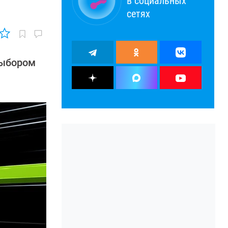
в социальных
сетях
выбором