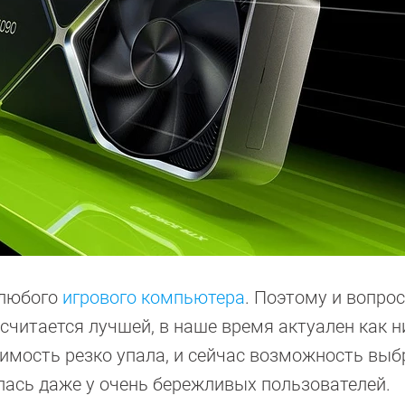
 любого
игрового компьютера
. Поэтому и вопрос
 считается лучшей, в наше время актуален как н
тоимость резко упала, и сейчас возможность выб
ась даже у очень бережливых пользователей.