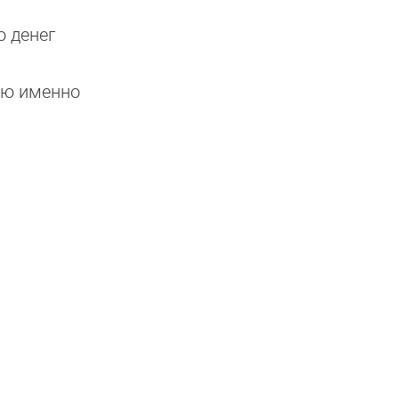
о денег
ую именно