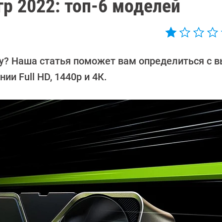
р 2022: топ-6 моделей
оду? Наша статья поможет вам определиться с 
ии Full HD, 1440p и 4К.