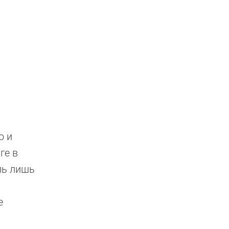
о и
ге в
ель лишь
е