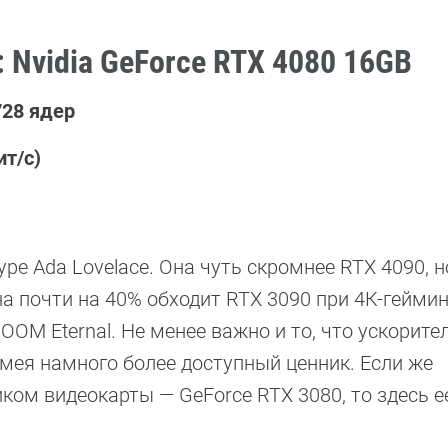
: Nvidia GeForce RTX 4080 16GB
728 ядер
ит/с)
ре Ada Lovelace. Она чуть скромнее RTX 4090, н
а почти на 40% обходит RTX 3090 при 4К-геймин
DOOM Eternal. Не менее важно и то, что ускорит
имея намного более доступный ценник. Если же
ом видеокарты — GeForce RTX 3080, то здесь е