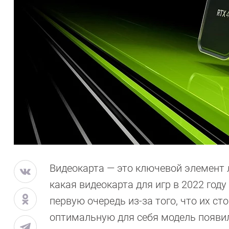
Видеокарта — это ключевой элемент
какая видеокарта для игр в 2022 году
первую очередь из-за того, что их с
оптимальную для себя модель появил