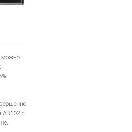
ю можно
к
15%
совершенно
a AD102 с
не.