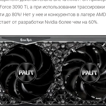
rce 3090 Ti, а при использовании трассировки
и до 80%! Нет у нее и конкурентов в лагере AMD
тает от разработки Nvidia более чем на 60%.