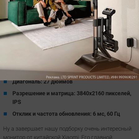
DisplayPort и два HDMI для подключения к
компьютеру и может быть установлен на стену с
помощью креплений VESA 100х100 мм. Ну а
безрамочная конструкция дает возможность
использовать его в многомониторных
инсталляциях.
Xiaomi Mi 27 4K Ultra Clear
Диагональ: 27 дюймов
Разрешение и матрица: 3840x2160 пикселей,
IPS
Отклик и частота обновления: 6 мс, 60 Гц
Ну а завершает нашу подборку очень интересный
монитор от китайской Xiaomi. Его главной