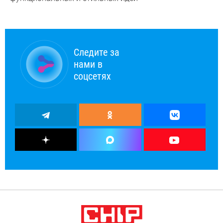
Следите за
нами в
соцсетях