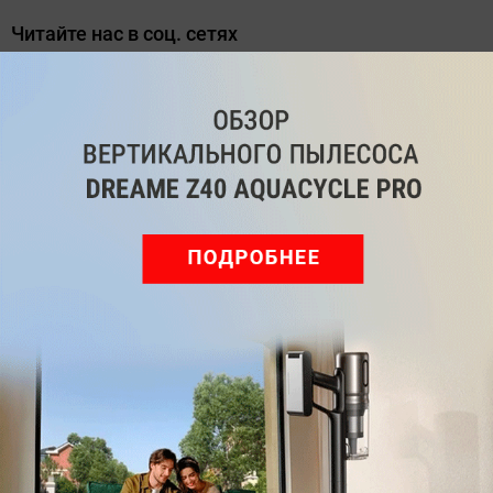
Читайте нас в соц. сетях
Telegram
Одноклассники
ВКонтакте
Дзен
Max
YouTube
Комментарии
Написать
Мы знаем, вам есть что сказать!
Войдите
Зарегистрируйтесь
или
, чтобы
оставить комментарий