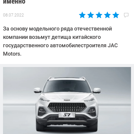
именно
08.07.2022
Автор:
Павел
За основу модельного ряда отечественной
Кошик
компании возьмут детища китайского
государственного автомобилестроителя JAC
Motors.