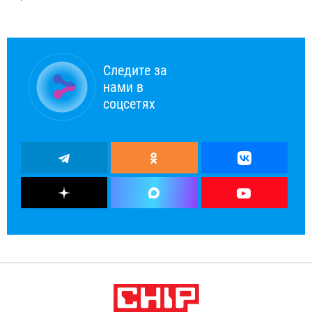
Следите за
нами в
соцсетях