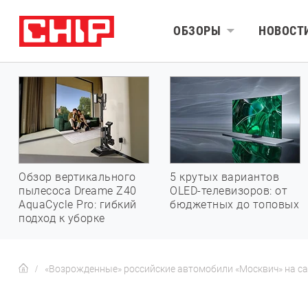
ОБЗОРЫ
НОВОСТ
Обзор вертикального
5 крутых вариантов
пылесоса Dreame Z40
OLED-телевизоров: от
AquaCycle Pro: гибкий
бюджетных до топовых
подход к уборке
«Возрожденные» российские автомобили «Москвич» на сам