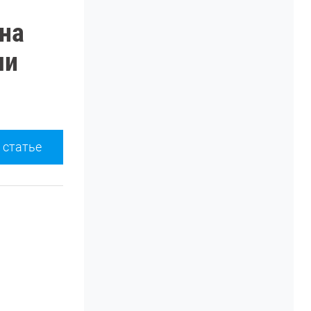
на
ми
 статье