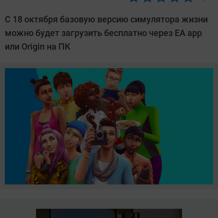
Автор:
Павел
С 18 октября базовую версию симулятора жизни
Кошик
можно будет загрузить бесплатно через EA app
или Origin на ПК