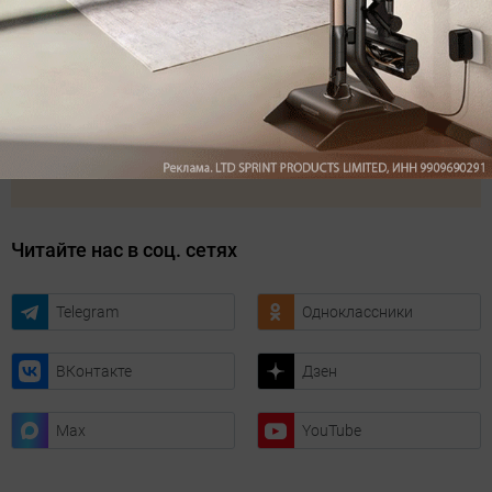
Подписаться
Нажимая кнопку подписаться, вы соглашаетесь
с
Правилами рассылок
и
Политикой конфиденциальности
Читайте нас в соц. сетях
Telegram
Одноклассники
ВКонтакте
Дзен
Max
YouTube