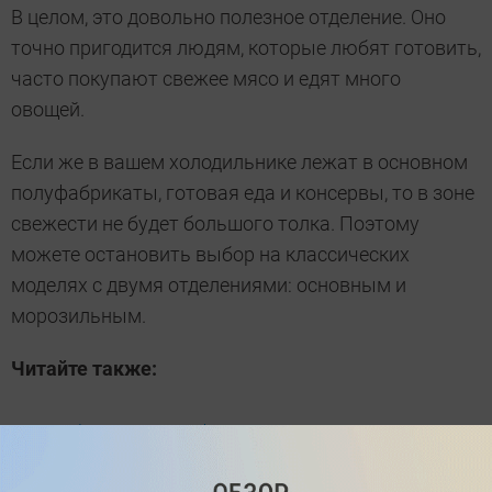
В целом, это довольно полезное отделение. Оно
точно пригодится людям, которые любят готовить,
часто покупают свежее мясо и едят много
овощей.
Если же в вашем холодильнике лежат в основном
полуфабрикаты, готовая еда и консервы, то в зоне
свежести не будет большого толка. Поэтому
можете остановить выбор на классических
моделях с двумя отделениями: основным и
морозильным.
Читайте также:
Выбираем смартфон с хорошей камерой:
топ-10 лучших