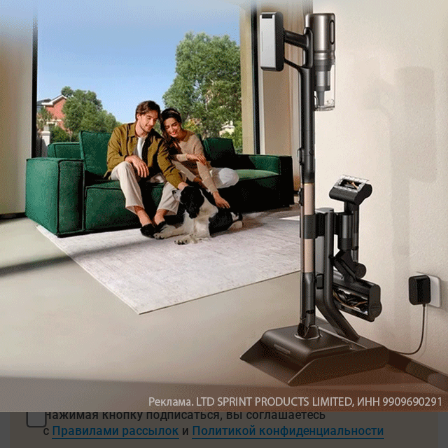
Автор
Алексей Иванов
Редактор
Была ли статья интересна?
Поделиться
Подпишитесь на рассылку
с самыми популярными статьями
Подписаться
Нажимая кнопку подписаться, вы соглашаетесь
с
Правилами рассылок
и
Политикой конфиденциальности