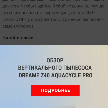
для того, чтобы подобный сбой не возникал лучше
всего использовать фирменную утилиту AMD
Cleanup Utility или средство устранения неполадок
самой Windows.
Читайте также
Ошибка установки соединения по причине
server addr: как решить проблему
Как убрать надпись Активация Виндовс 11:
несколько простых и эффективных способов
драйверы
ошибка
ТЕГИ