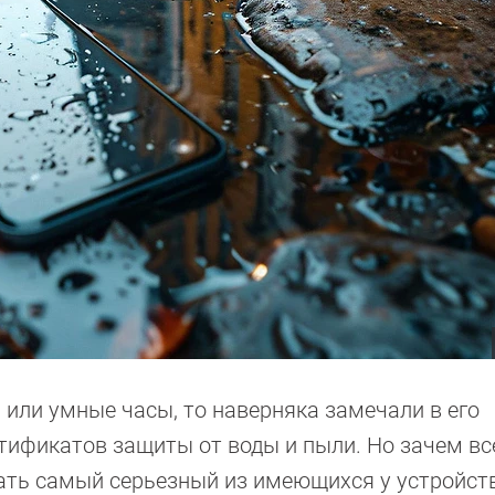
 или умные часы, то наверняка замечали в его
тификатов защиты от воды и пыли. Но зачем все
азать самый серьезный из имеющихся у устройст