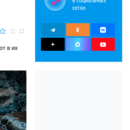
в социальных
сетях
т в их