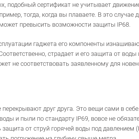
ых, подобный сертификат не учитывает движени
ример, тогда, когда вы плаваете. В это случае 
 может превысить возможности защиты IP68.
эксплуатации гаджета его компоненты изнашиваю
оответственно, страдает и его защита от воды 
жет не соответствовать заявленному для новен
е перекрывают друг друга. Это вещи сами в себе.
воды и пыли по стандарту IP69, вовсе не обязат
ь защита от струй горячей воды под давлением (
ать погружение на глубину свыше метра.