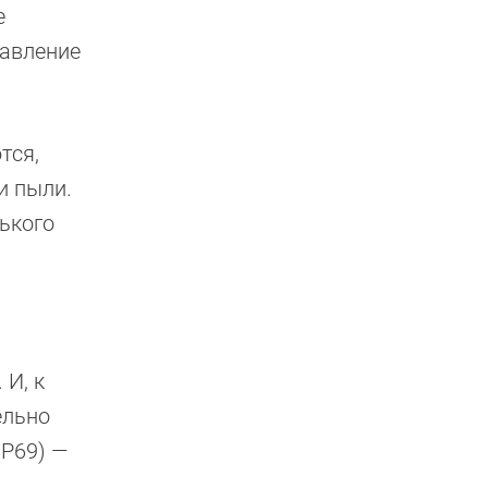
е
давление
тся,
и пыли.
ького
 И, к
ельно
IP69) —