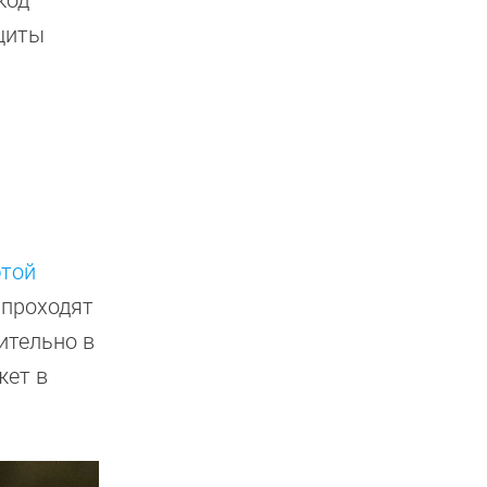
код
щиты
этой
 проходят
ительно в
жет в