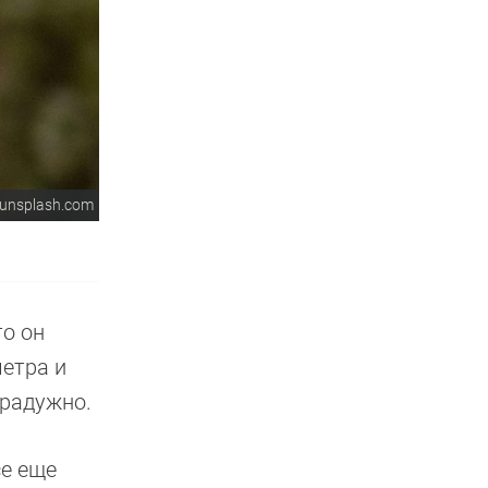
unsplash.com
то он
етра и
 радужно.
се еще