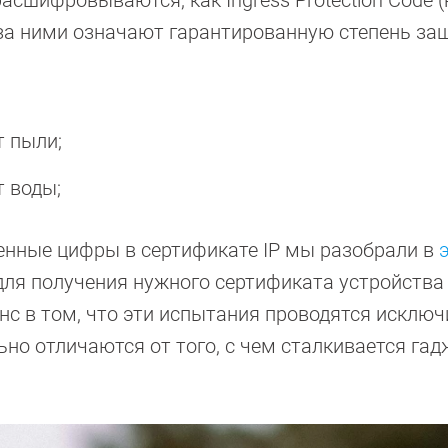
асшифровываются, как Ingress Protection Code (
 за ними означают гарантированную степень за
т пыли;
т воды;
ленные цифры в сертификате IP мы разобрали в
 для получения нужного сертификата устройства
с в том, что эти испытания проводятся исключ
но отличаются от того, с чем сталкивается гад