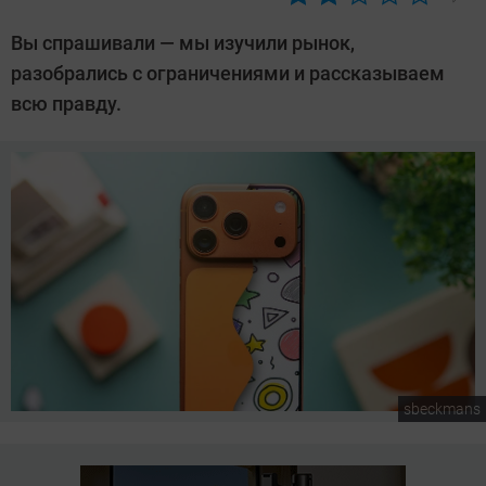
Автор:
Азиза
Вы спрашивали — мы изучили рынок,
Довлатова
разобрались с ограничениями и рассказываем
всю правду.
sbeckmans