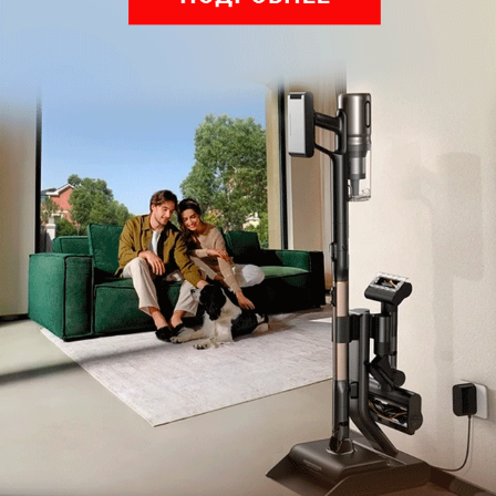
покупку и планировали взять себе новый iPhone,
делать это нужно прямо сейчас. В текущий момент
идеально сложились сразу несколько факторов:
стабильно снижающийся курс валют, текущий
цикл обновлений устройств и отлично
налаженные, бесперебойные каналы
параллельного импорта. Так что ответ на
вопрос выгодно ли покупать Айфон в 2026 году у
российских ритейлеров — конечно, да.
Конкуренция среди поставщиков максимальная,
из-за чего розничные цены сильно просели, и
выгода может получиться ощутимой. Но вечно так
продолжаться не может — любые колебания на
валютном рынке или усложнение логистики могут
в одночасье отправить ценники в космос, как это