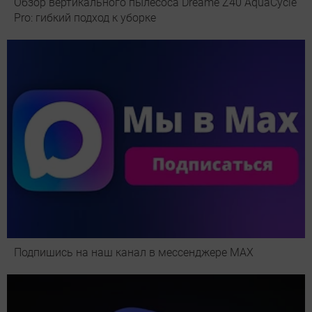
Обзор вертикального пылесоса Dreame Z40 AquaCycle
Pro: гибкий подход к уборке
Подпишись на наш канал в мессенджере МАХ