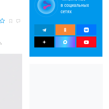
в социальных
сетях
.