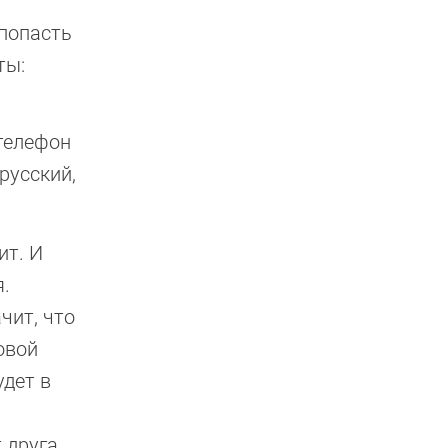
 попасть
ты:
телефон
русский,
ит. И
.
чит, что
овой
удет в
 друга.