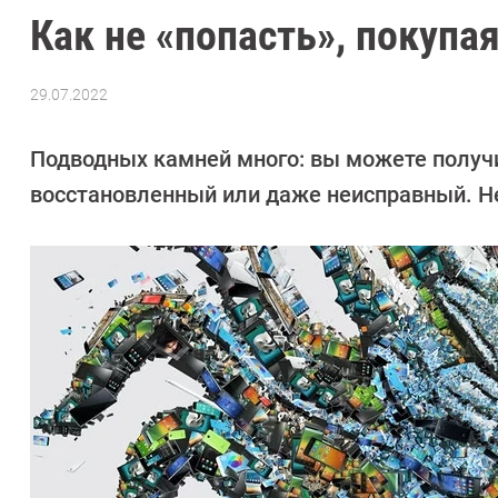
Как не «попасть», покупая
29.07.2022
Автор:
Алексей
Иванов
Подводных камней много: вы можете получи
восстановленный или даже неисправный. Н