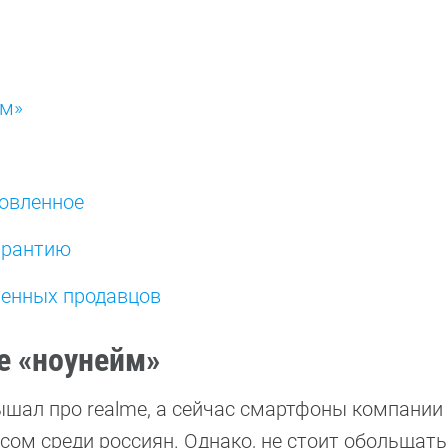
йм»
новленное
арантию
ренных продавцов
е «ноунейм»
лышал про realme, а сейчас смартфоны компании
ом среди россиян. Однако, не стоит обольщать