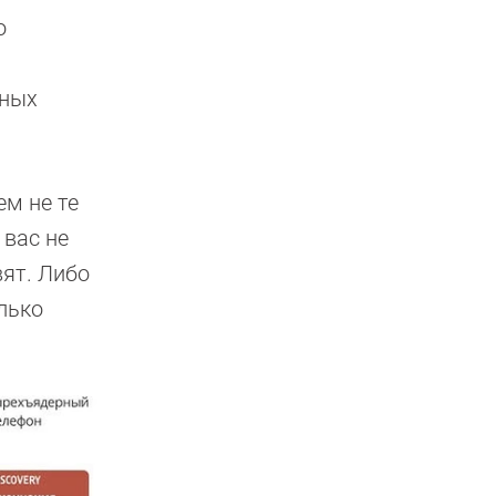
о
тных
ем не те
 вас не
вят. Либо
лько