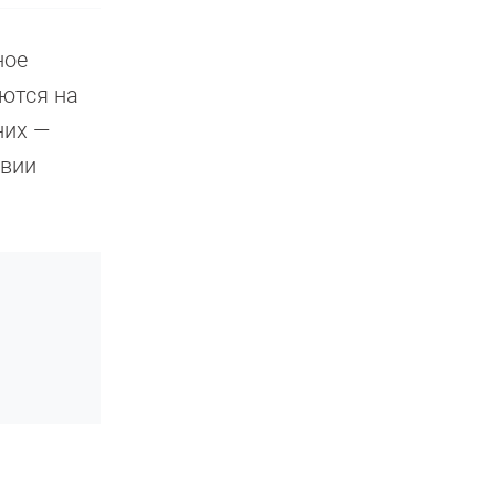
ное
ются на
них —
твии