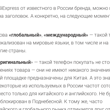
liExpress от известного в России бренда, можно
на заголовок. А конкретно, на следующие момен
лова
«глобальный»
,
«международный»
— такой 
окализован на мировые языки, в том числе и на 
гие страны.
оригинальный
» — такой телефон покупать не сто
ениях товара — они не имеют никакого значения
 площадке предназначены для Китая. А это зна
екоторые из используемых в России частот сот
место только для китайского и английского. Не б
заблокирован в Поднебесной. К тому же, часто
йского и глобального рынка отличается друг от