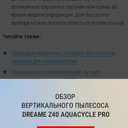
возможные варианты заранее или прямо во
время видеоконференции. Для быстрого
выбора можно воспользоваться полем поиска.
Читайте также:
Проводим карантин с пользой: бесплатные
сервисы для саморазвития
Шашлычок на самоизоляции: лучшие
электрошашлычницы 2020 года
видеозвонки
ТЕГИ
Автор