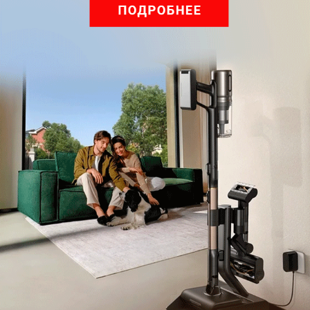
Ольга Дмитриева
Редактор направлений «Мобильные
устройства» и «Техника для дома»
Была ли статья интересна?
Поделиться
Подпишитесь на рассылку
с самыми популярными статьями
Подписаться
Нажимая кнопку подписаться, вы соглашаетесь
с
Правилами рассылок
и
Политикой конфиденциальности