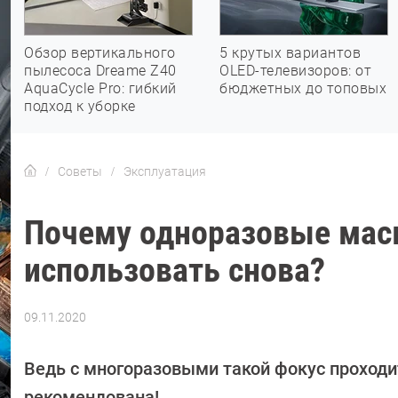
Обзор вертикального
5 крутых вариантов
пылесоса Dreame Z40
OLED-телевизоров: от
AquaCycle Pro: гибкий
бюджетных до топовых
подход к уборке
Советы
Эксплуатация
Почему одноразовые маск
использовать снова?
09.11.2020
Автор:
Леонид
Воробьев
Ведь с многоразовыми такой фокус проходит
рекомендована!