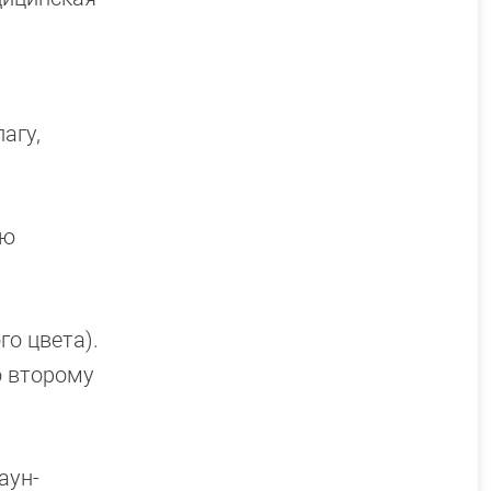
агу,
ую
о цвета).
о второму
аун-