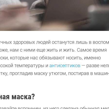
ычных здоровых людей останутся лишь в воспо
хоже, нам с ними еще жить и жить. Самое время
ски, которые нас обязывают носить, именно
ысокой температуры и
антисептиков
— разве нел
ку, прогладив маску утюгом, постирав в машин
йная маска?
 давайте вспомним, из чего сделана обычная ме