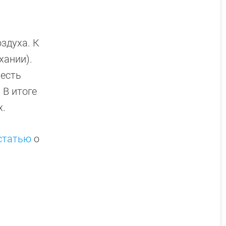
здуха. К
хании).
 есть
 В итоге
х.
статью
о