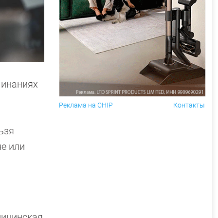
минаниях
Реклама на CHIP
Контакты
ьзя
е или
дицинская