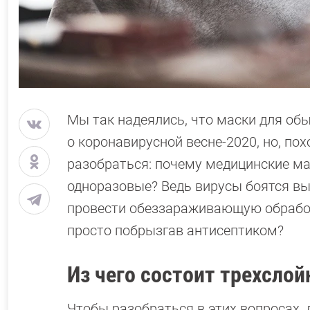
Мы так надеялись, что маски для об
о коронавирусной весне-2020, но, по
разобраться: почему медицинские ма
одноразовые? Ведь вирусы боятся в
провести обеззараживающую обработ
просто побрызгав антисептиком?
Из чего состоит трехсло
Чтобы разобраться в этих вопросах,