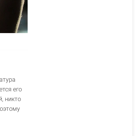
ратура
ется его
, никто
поэтому