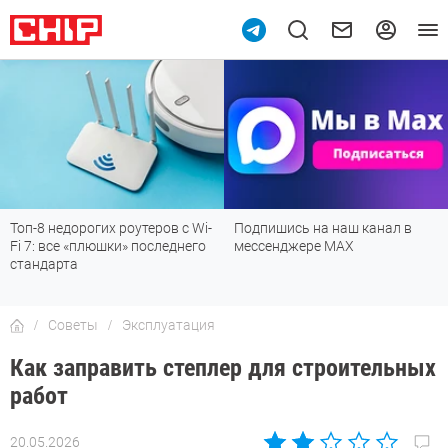
оутеров с Wi-
Подпишись на наш канал в
Рейтинг телевизо
» последнего
мессенджере МАХ
лучшие модели дл
детской, дачи и к
Советы
Эксплуатация
Как заправить степлер для строительных
работ
20.05.2026