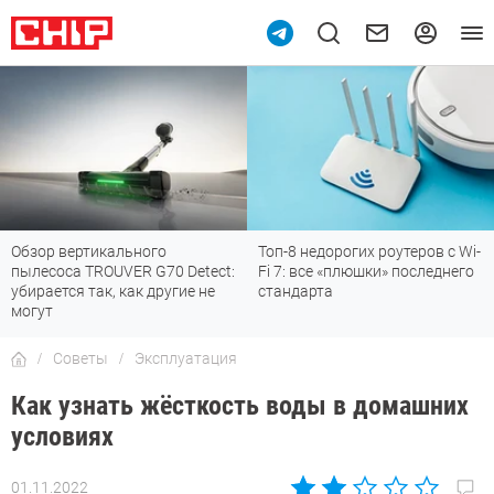
Обзор вертикального
Топ-8 недорогих роутеров с Wi-
пылесоса TROUVER G70 Detect:
Fi 7: все «плюшки» последнего
убирается так, как другие не
стандарта
могут
Советы
Эксплуатация
Как узнать жёсткость воды в домашних
условиях
01.11.2022