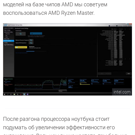
моделей на базе чипов AMD мы советуем
воспользоваться AMD Ryzen Master.
intel.com
После разгона процессора ноутбука стоит
подумать об увеличении эффективности его