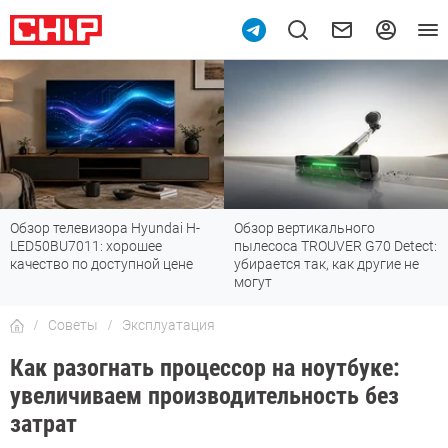
Обзор вертикального
Топ-8 недорогих роутеров с Wi-
пылесоса TROUVER G70 Detect:
Fi 7: все «плюшки» последнего
убирается так, как другие не
стандарта
могут
Советы
Эксплуатация
Как разогнать процессор на ноутбуке:
увеличиваем производительность без
затрат