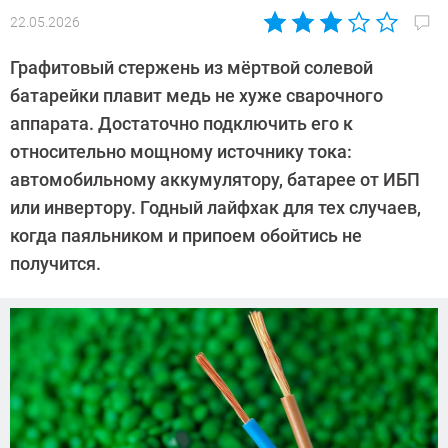
22.05.2026
Автор:
Алекс
Графитовый стержень из мёртвой солевой
Ивовый
батарейки плавит медь не хуже сварочного
аппарата. Достаточно подключить его к
относительно мощному источнику тока:
автомобильному аккумулятору, батарее от ИБП
или инвертору. Годный лайфхак для тех случаев,
когда паяльником и припоем обойтись не
получится.