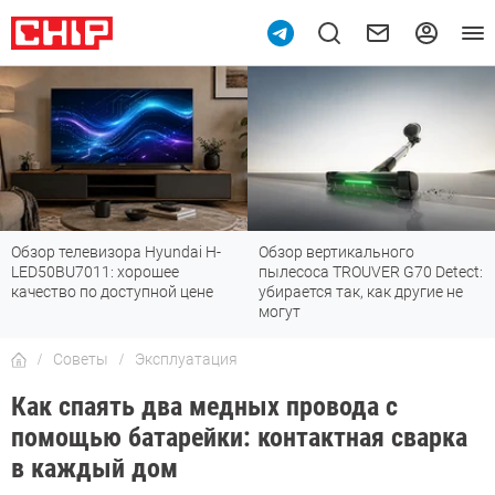
ора Hyundai H-
Обзор вертикального
Топ-8 недороги
 хорошее
пылесоса TROUVER G70 Detect:
Fi 7: все «плю
оступной цене
убирается так, как другие не
стандарта
могут
Советы
Эксплуатация
Как спаять два медных провода с
помощью батарейки: контактная сварка
в каждый дом