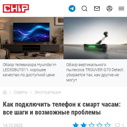
Обзор телевизора Hyundai H-
Обзор вертикального
LED50BU7011: хорошее
пылесоса TROUVER G70 Detect:
качество по доступной цене
убирается так, как другие не
могут
Советы
Эксплуатация
Как подключить телефон к смарт часам:
все шаги и возможные проблемы
14.12.2022
1