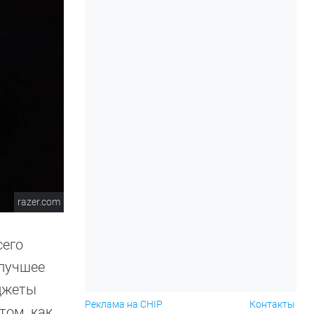
razer.com
сего
 лучшее
аджеты
Реклама на CHIP
Контакты
том, как