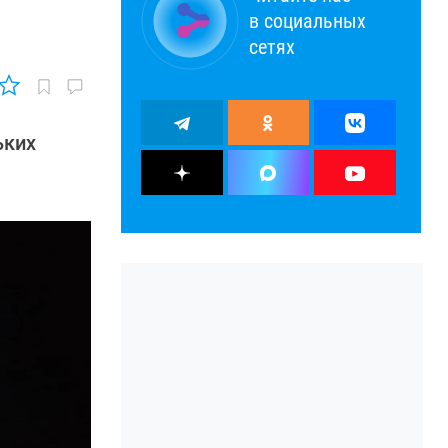
в социальных
сетях
ьких