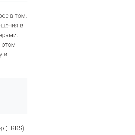
ос в том,
бщения в
ерами:
в этом
у и
р (TRRS).