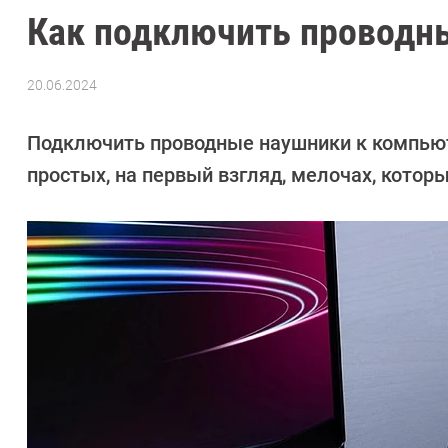
Как подключить проводн
20.06.2024
Автор:
Алексей
Иванов
Подключить проводные наушники к компьюте
простых, на первый взгляд, мелочах, котор