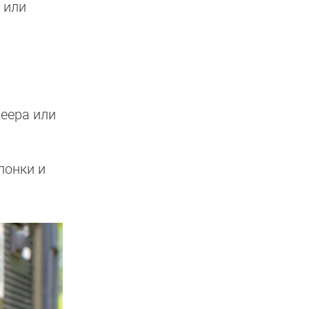
 или
еера или
лонки и