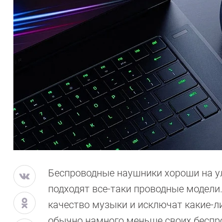
Беспроводные наушники хороши на ул
подходят все-таки проводные модели
качество музыки и исключат какие-ли
обычно намного меньше своих беспро