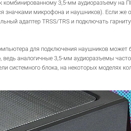
 к комбинированному 3,5-мм аудиоразъему на П
ся значками микрофона и наушников). Если же 
иальный адаптер TRSS/TRS и подключать гарниту
компьютера для подключения наушников может 
но, ведь аналогичные 3,5-мм аудиоразъемы част
ели системного блока, на некоторых моделях ко