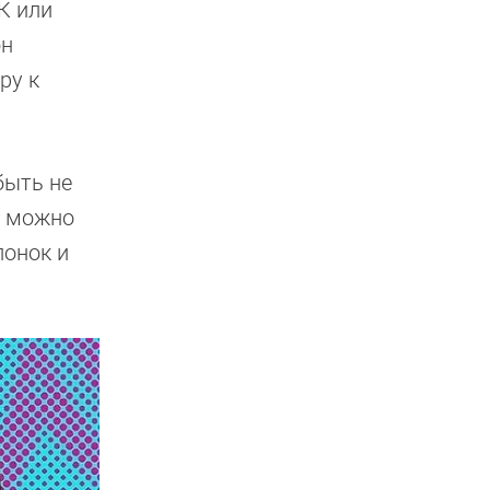
К или
он
ру к
быть не
о можно
лонок и