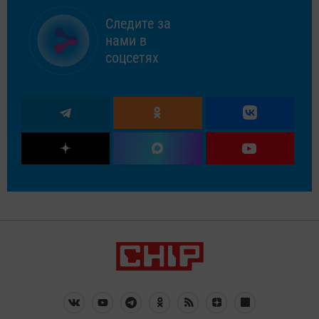
Следите за
нами в
соцсетях