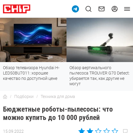
Обзор вертикального
Топ-8 недорогих роутеров с Wi-
пылесоса TROUVER G70 Detect:
Fi 7: все «плюшки» последнего
убирается так, как другие не
стандарта
могут
Подборки
Техника для дома
Бюджетные роботы-пылесосы: что
можно купить до 10 000 рублей
15.09.2022