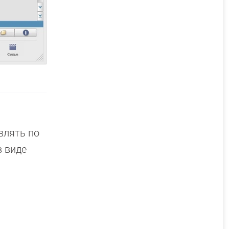
:
влять по
в виде