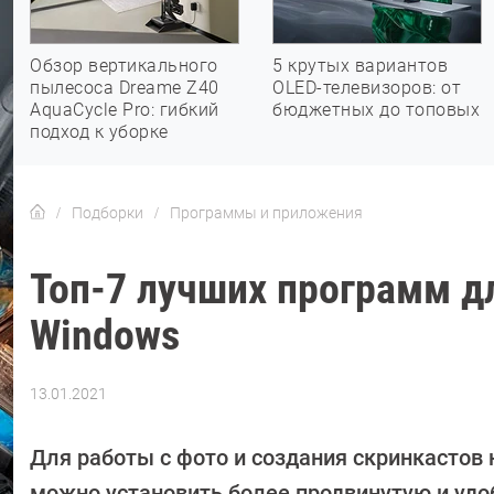
Обзор вертикального
5 крутых вариантов
пылесоса Dreame Z40
OLED-телевизоров: от
AquaCycle Pro: гибкий
бюджетных до топовых
подход к уборке
Подборки
Программы и приложения
Топ-7 лучших программ д
Windows
13.01.2021
Автор:
Ольга
Дмитриева
Для работы с фото и создания скринкастов 
можно установить более продвинутую и уд