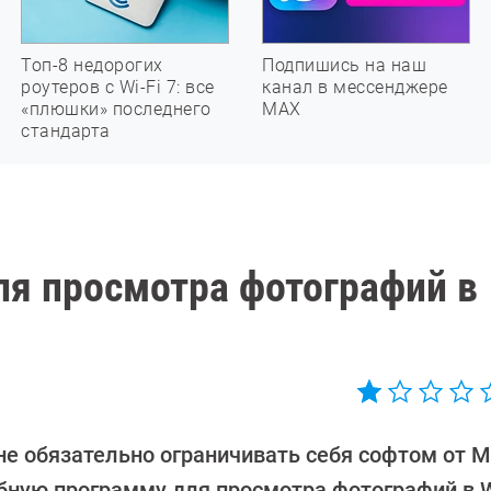
Топ-8 недорогих
Подпишись на наш
роутеров с Wi-Fi 7: все
канал в мессенджере
«плюшки» последнего
МАХ
стандарта
ля просмотра фотографий в
не обязательно ограничивать себя софтом от Mi
обную программу для просмотра фотографий в 