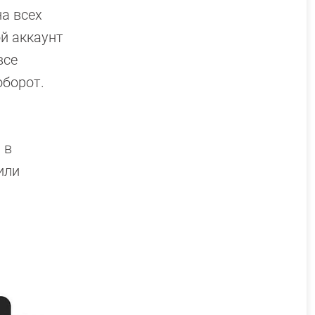
а всех
ой аккаунт
все
оборот.
 в
или