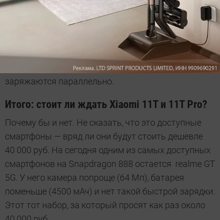
предусмотрено 34 функции безопасности при
работе с таким мощным адаптером. А после 800
циклов зарядки износ аккумулятора не превысит
20%. Секрет — в сдвоенной структуре батареи.
Фактически это две АКБ по 2500 мАч, которые
заряжаются параллельно.
Итого: стоит ли ждать Xiaomi 11T и 11Т Pro?
Почему бы и нет. Не сказать, что это доступные
смартфоны — вряд ли они будут стоить дешевле
40 000 руб. На сегодня одним из самых доступных
смартфонов на Snapdragon 888 остается realme GT
5G. У него камера попроще (64 Мп), батарея
поменьше (4500 мАч) и нет такой быстрой зарядки.
Этот тот набор, за который просят как раз около
40 000 руб.