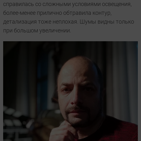
справилась со сложными условиями освещения,
более-менее прилично обтравила контур,
детализация тоже неплохая. Шумы видны только
при большом увеличении.