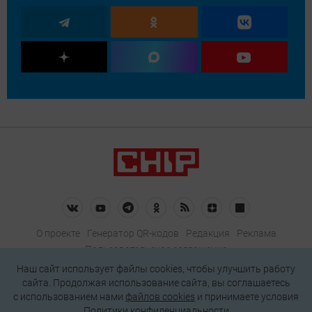
О проекте
Генератор QR-кодов
Редакция
Реклама
Пользовательское соглашение
Политика конфиденциальности
Наш сайт использует файлы cookies, чтобы улучшить работу
сайта. Продолжая использование сайта, вы соглашаетесь
Подписаться на рассылку
c использованием нами
файлов cookies
и принимаете условия
Политики конфиденциальности