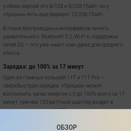
у обеих версий это 8/128 и 8/256 Гбайт, но у
«прошки» есть еще вариант 12/256 Гбайт.
В плане беспроводных интерфейсов ничего
удивительного. Bluetooth 5.2, Wi-Fi 6, поддержка
сетей 5G — это уже «маст хэв» даже для среднего
класса.
Зарядка: до 100% за 17 минут
Один из главных козырей 11T и 11T Pro —
сверхбыстрая зарядка. «Прошка» может
восполнить запас энергии с 0 до 100% всего за 17
минут, причем 120-ваттный адаптер входит в
комплект поставки. У 11Т не столь впечатляющие
результаты, но все равно незаурядные: на зарядку
уйдет 37 минут. Батарея, между прочим, 5000 мАч.