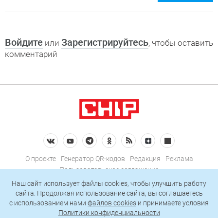
Войдите
Зарегистрируйтесь
или
, чтобы оставить
комментарий
О проекте
Генератор QR-кодов
Редакция
Реклама
Пользовательское соглашение
Политика конфиденциальности
Наш сайт использует файлы cookies, чтобы улучшить работу
сайта. Продолжая использование сайта, вы соглашаетесь
Подписаться на рассылку
c использованием нами
файлов cookies
и принимаете условия
Политики конфиденциальности